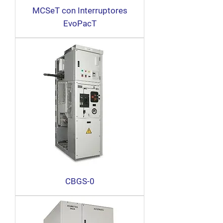
MCSeT con Interruptores
EvoPacT
CBGS-0