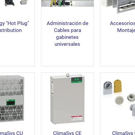
gy "Hot Plug"
Administración de
Accesorio
stribution
Cables para
Montaj
gabinetes
universales
imaSys CU
ClimaSys CE
ClimaSys