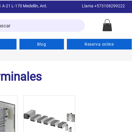
1 A-21 L-170 Medellín, Ant.
Llama +573108299222
uscar
Blog
Reserva online
rminales