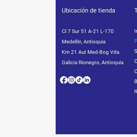
Ubicación de tienda
I
Cl 7 Sur 51 A-21 L-170
P
Medellín, Antioquía
S
Km 21 Aut Med-Bog Vda.
C
Galicia Rionegro, Antioquía
C
B
R