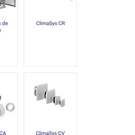
s de
ClimaSys CR
e
 CA
ClimaSys CV