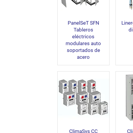
PanelSeT SFN
Liner
Tableros
di
eléctricos
modulares auto
soportados de
acero
ClimaSys CC
Cl