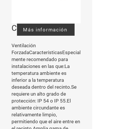
ClimaSys CV
Más información
Ventilación 
ForzadaCaracterísticasEspecial
mente recomendado para 
instalaciones en las que:La 
temperatura ambiente es 
inferior a la temperatura 
deseada dentro del recinto.Se 
requiere un alto grado de 
protección: IP 54 o IP 55.El 
ambiente circundante es 
relativamente limpio, 
permitiendo que el aire entre en 
el recinto.Amplia gama de 