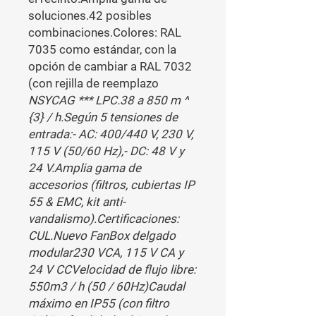
soluciones.42 posibles 
combinaciones.Colores: RAL 
7035 como estándar, con la 
opción de cambiar a RAL 7032 
(con rejilla de reemplazo 
NSYCAG *** LPC.38 a 850 m ^ 
{3} / h.Según 5 tensiones de 
entrada:- AC: 400/440 V, 230 V, 
115 V (50/60 Hz),- DC: 48 V y 
24 V.Amplia gama de 
accesorios (filtros, cubiertas IP 
55 & EMC, kit anti-
vandalismo).Certificaciones: 
CUL.Nuevo FanBox delgado 
modular230 VCA, 115 V CA y 
24 V CCVelocidad de flujo libre: 
550m3 / h (50 / 60Hz)Caudal 
máximo en IP55 (con filtro 