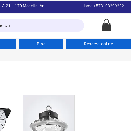
1 A-21 L-170 Medellín, Ant.
Llama +573108299222
uscar
Blog
Reserva online