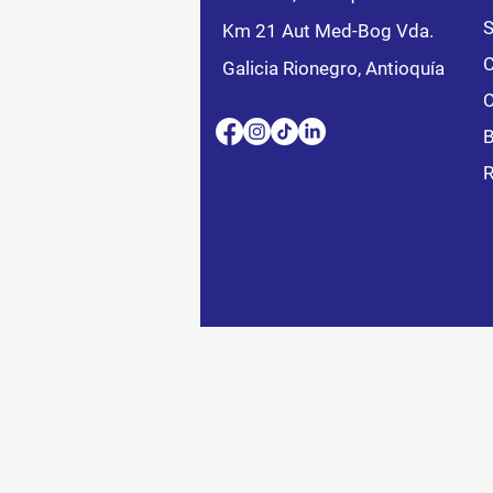
S
Km 21 Aut Med-Bog Vda.
C
Galicia Rionegro, Antioquía
C
B
R