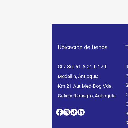
Ubicación de tienda
I
Cl 7 Sur 51 A-21 L-170
P
Medellín, Antioquía
S
Km 21 Aut Med-Bog Vda.
C
Galicia Rionegro, Antioquía
C
B
R