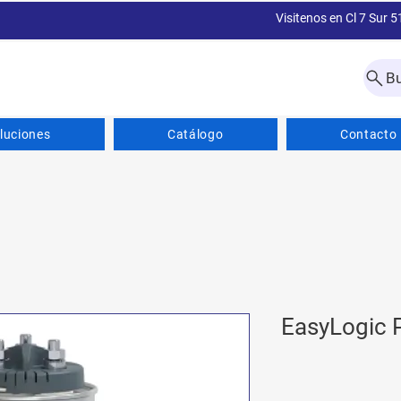
Visitenos en Cl 7 Sur 5
B
luciones
Catálogo
Contacto
EasyLogic 