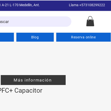
1 A-21 L-170 Medellín, Ant.
Llama +573108299222
uscar
Blog
Reserva online
Más información
PFC+ Capacitor