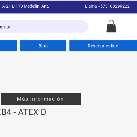
1 A-21 L-170 Medellín, Ant.
Llama +573108299222
uscar
Blog
Reserva online
Más información
B4 - ATEX D