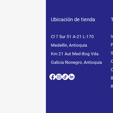
Ubicación de tienda
I
Cl 7 Sur 51 A-21 L-170
P
Medellín, Antioquía
S
Km 21 Aut Med-Bog Vda.
C
Galicia Rionegro, Antioquía
C
B
R