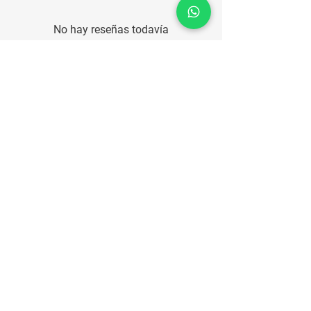
No hay reseñas todavía
Comparte tu opinión. Deja la primera
reseña.
Dejar una reseña