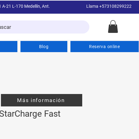
1 A-21 L-170 Medellín, Ant.
Llama +573108299222
uscar
Blog
Reserva online
Más información
StarCharge Fast