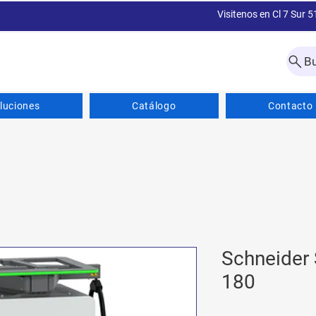
Visitenos en Cl 7 Sur 5
B
luciones
Catálogo
Contacto
Schneider 
180