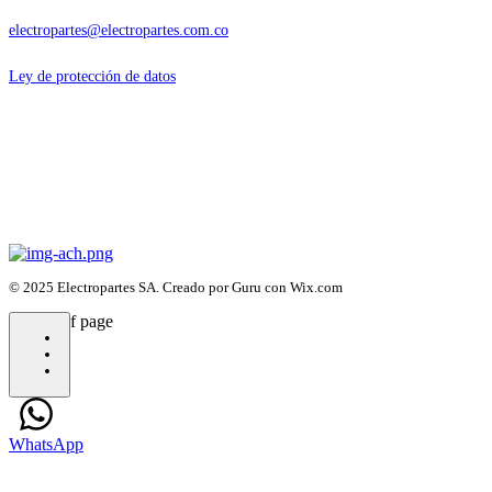
electropartes@electropartes.com.co
Ley de protección de datos
Horario
Lunes a viernes de 7 a 20 hs. Sábado de 8 a 14 hs.
Domingos y festivos con cita previa
© 2025 Electropartes SA. Creado por Guru con Wix.com
bottom of page
WhatsApp