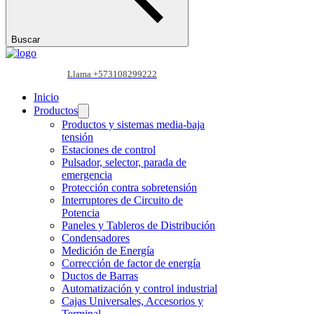
Buscar
Llama +573108299222
Inicio
Productos
Productos y sistemas media-baja
tensión
Estaciones de control
Pulsador, selector, parada de
emergencia
Protección contra sobretensión
Interruptores de Circuito de
Potencia
Paneles y Tableros de Distribución
Condensadores
Medición de Energía
Corrección de factor de energía
Ductos de Barras
Automatización y control industrial
Cajas Universales, Accesorios y
Terminal