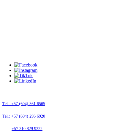
Ubicación de tienda
Cl 7 Sur 51 A-21 L-170
Medellín, Antioquía
Km 21 Aut Med-Bog Vda. Galicia Rionegro,
Antioquía
Contacto
Tel.: +57 (604) 361 6565
Tel.: +57 (604) 296 6920
Cel.:
+57 310 829 9222